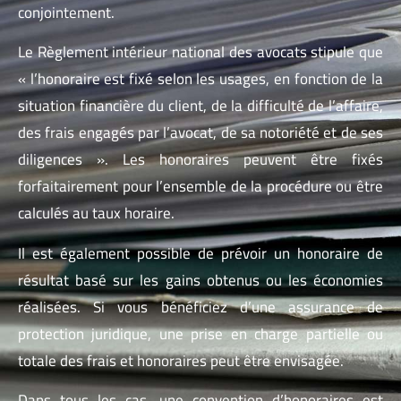
conjointement.
Le Règlement intérieur national des avocats stipule que
« l’honoraire est fixé selon les usages, en fonction de la
situation financière du client, de la difficulté de l’affaire,
des frais engagés par l’avocat, de sa notoriété et de ses
diligences ». Les honoraires peuvent être fixés
forfaitairement pour l’ensemble de la procédure ou être
calculés au taux horaire.
Il est également possible de prévoir un honoraire de
résultat basé sur les gains obtenus ou les économies
réalisées. Si vous bénéficiez d’une assurance de
protection juridique, une prise en charge partielle ou
totale des frais et honoraires peut être envisagée.
Dans tous les cas, une convention d’honoraires est